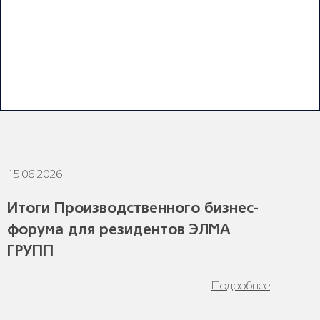
пожертвований, которые вносят компании и частные
лица.
ПОСЛЕДНИЕ НОВОСТИ
15.06.2026
1
Итоги Производственного бизнес-
форума для резидентов ЭЛМА
ГРУПП
Подробнее