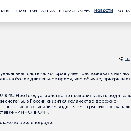
ПАРКЕ
РЕЗИДЕНТАМ
АРЕНДА
ИНФРАСТРУКТУРА
НОВОСТИ
КОНТА
Под
уникальная система, которая умеет распознавать мимику
ель на более длительное время, чем обычно, прикрывает 
ЭЛВИС-НеоТек», устройство не позволит уснуть водителю
ой системы, в России снизится количество дорожно-
усталостью и засыпанием водителем за рулем» рассказали
ыставке «ИННОПРОМ».
алажено в Зеленограде.